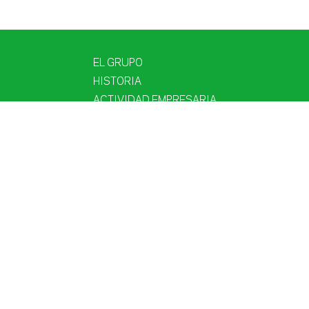
EL GRUPO
HISTORIA
ACTIVIDAD EMPRESARIA
PROYECTOS
NUESTROS CLIENTES
SOSTENIBILIDAD
LAS PERSONAS
COMUNICACIÓN
CONTACTO