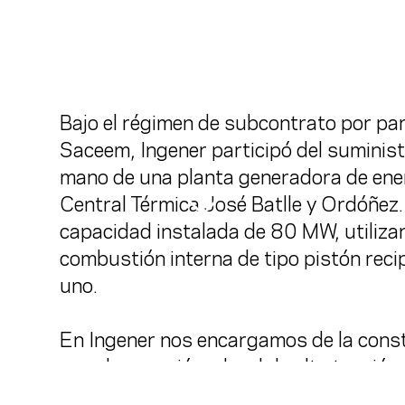
Bajo el régimen de subcontrato por pa
Saceem, Ingener participó del suminist
mano de una planta generadora de ene
Central Térmica José Batlle y Ordóñez.
capacidad instalada de 80 MW, utiliz
combustión interna de tipo pistón re
uno.
En Ingener nos encargamos de la const
para la conexión a la rd de alta tensió
eléctrico nacional.