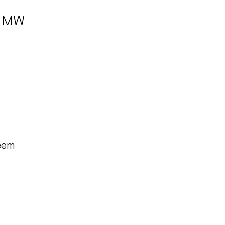
0 MW
eem