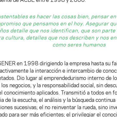
idente de ACDE entre 1998 y 2000.
stentables es hacer las cosas bien, pensar en
promiso que pensamos en el hoy. Asegurar q
os detalle que nos identifican, que son parte 
a cultura, detalles que nos describen y nos e
como seres humanos
GENER en 1998
dirigiendo la empresa hasta su fa
activamente la interacción e intercambio de conoc
tados. Dio lugar al emprendedurismo interno de lo
n los negocios, y la responsabilidad social, sin descu
el conocimiento aplicados. Transmitió a todos en f
a de la escucha, el análisis y la búsqueda continua
ones sucesivas; el no reinventar la rueda, sino inv
do para ser más eficientes; el privilegiar el conoc