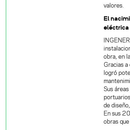
valores.
El nacim
eléctric
INGENER n
instalacio
obra, en l
Gracias a
logró pote
mantenimi
Sus áreas 
portuarios
de diseño
En sus 20
obras que 