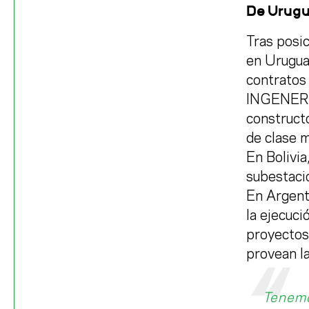
De Urugu
Tras posic
en Uruguay
contratos 
INGENER e
constructo
de clase m
En Bolivia
subestaci
En Argent
la ejecuci
proyectos
provean la
Tenemo