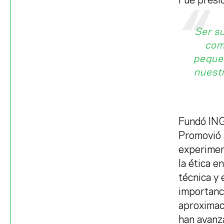
Fue pres
Ser su
com
pequeñ
nuestr
Fundó IN
Promovió 
experimen
la ética e
técnica y 
importanci
aproximaci
han avanza