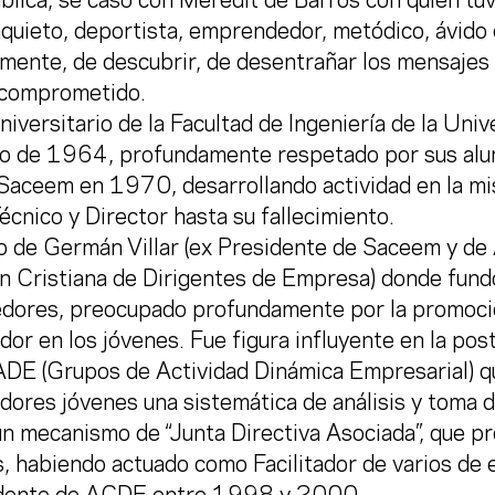
blica, se casó con Meredit de Barros con quién tu
nquieto, deportista, emprendedor, metódico, ávido
mente, de descubrir, de desentrañar los mensajes 
 comprometido.
iversitario de la Facultad de Ingeniería de la Univ
io de 1964, profundamente respetado por sus alu
 Saceem en 1970, desarrollando actividad en la m
cnico y Director hasta su fallecimiento.
o de Germán Villar (ex Presidente de Saceem y d
n Cristiana de Dirigentes de Empresa) donde fundó
ores, preocupado profundamente por la promoció
r en los jóvenes. Fue figura influyente en la post
DE (Grupos de Actividad Dinámica Empresarial) qu
ores jóvenes una sistemática de análisis y toma d
n mecanismo de “Junta Directiva Asociada”, que pr
, habiendo actuado como Facilitador de varios de 