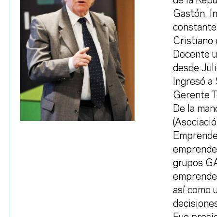
de la Repú
Gastón. I
constante
Cristiano
Docente un
desde Jul
Ingresó a
Gerente Té
De la man
(Asociació
Emprended
emprendedo
grupos GA
emprended
así como u
decisiones