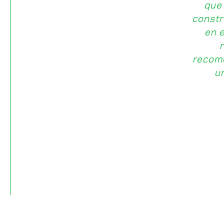
que
constr
en e
recome
u